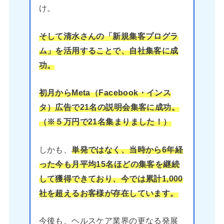
け。
そして清水さんの「新規集客プログラ
ム」を活用することで、自社集客に成
功。
初月からMeta（Facebook・インス
タ）広告で21名の説明会集客に成功。
（※５万円で21名集まりました！）
しかも、
単発ではなく、当時から6年経
った今も月平均15名ほどの集客を継続
して獲得できており、今では累計1,000
社を超えるお客様が存在しています。
今後も、ヘルスケア業界の更なる発展